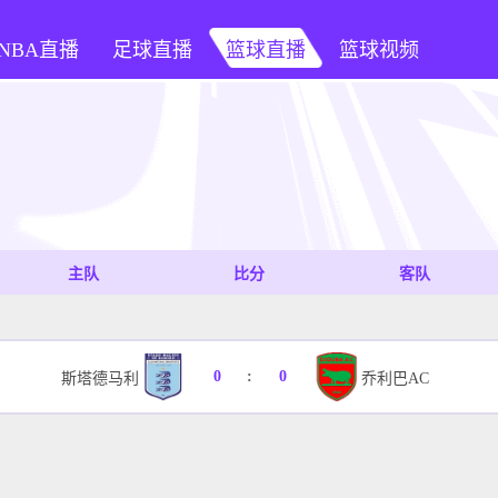
NBA直播
足球直播
篮球直播
篮球视频
主队
比分
客队
0
:
0
斯塔德马利
乔利巴AC